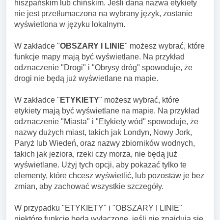
hiszpańskim lub chińskim. Jeśli dana nazwa etykiety
nie jest przetłumaczona na wybrany język, zostanie
wyświetlona w języku lokalnym.
W zakładce "
OBSZARY I LINIE
" możesz wybrać, które
funkcje mapy mają być wyświetlane. Na przykład
odznaczenie "Drogi" i "Obrysy dróg" spowoduje, że
drogi nie będą już wyświetlane na mapie.
W zakładce "
ETYKIETY
" możesz wybrać, które
etykiety mają być wyświetlane na mapie. Na przykład
odznaczenie "Miasta" i "Etykiety wód" spowoduje, że
nazwy dużych miast, takich jak Londyn, Nowy Jork,
Paryż lub Wiedeń, oraz nazwy zbiorników wodnych,
takich jak jeziora, rzeki czy morza, nie będą już
wyświetlane. Użyj tych opcji, aby pokazać tylko te
elementy, które chcesz wyświetlić, lub pozostaw je bez
zmian, aby zachować wszystkie szczegóły.
W przypadku "ETYKIETY" i "OBSZARY I LINIE"
niektóre funkcje będą wyłączone, jeśli nie znajdują się