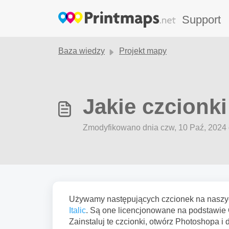
Przejdź do głównej treści
Support
Baza wiedzy
Projekt mapy
Jakie czcionk
Zmodyfikowano dnia czw, 10 Paź, 202
Używamy następujących czcionek na nasz
Italic
.
Są one licencjonowane na podstawie O
Zainstaluj te czcionki, otwórz Photoshopa i