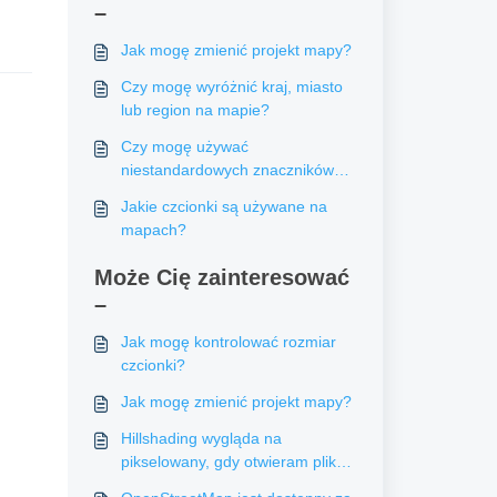
–
Jak mogę zmienić projekt mapy?
Czy mogę wyróżnić kraj, miasto
lub region na mapie?
Czy mogę używać
niestandardowych znaczników
lub logo?
Jakie czcionki są używane na
mapach?
Może Cię zainteresować
–
Jak mogę kontrolować rozmiar
czcionki?
Jak mogę zmienić projekt mapy?
Hillshading wygląda na
pikselowany, gdy otwieram plik
SVG w programie Illustrator. Co