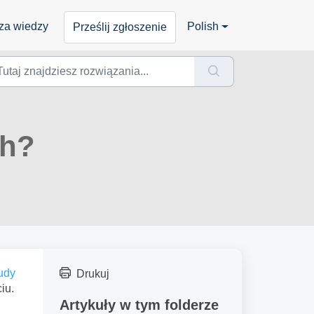
za wiedzy
Polish
Prześlij zgłoszenie
ch?
udy
Drukuj
iu.
Artykuły w tym folderze