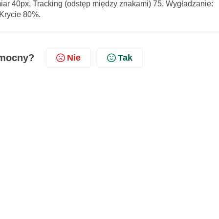
miar 40px, Tracking (odstęp między znakami) 75, Wygładzanie:
 Krycie 80%.
omocny?
Nie
Tak