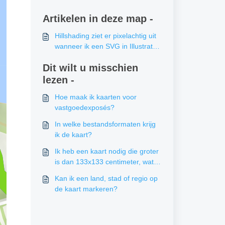
Artikelen in deze map -
Hillshading ziet er pixelachtig uit
wanneer ik een SVG in Illustrator
open. Wat kan ik hieraan doen?
Dit wilt u misschien
lezen -
Hoe maak ik kaarten voor
vastgoedexposés?
In welke bestandsformaten krijg
ik de kaart?
Ik heb een kaart nodig die groter
is dan 133x133 centimeter, wat
kan ik doen?
Kan ik een land, stad of regio op
de kaart markeren?