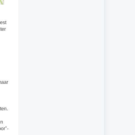
est
ter
maar
ten.
en
bor"-