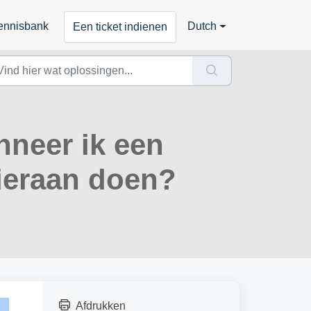
ennisbank
Dutch
Een ticket indienen
anneer ik een
hieraan doen?
Afdrukken