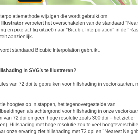
nterpolatiemethode wijzigen die wordt gebruikt om
Illustrator
verbetert het overschakelen van de standaard "Near
ig en pixelachtig uitziet) naar "Bicubic Interpolation" in de "Ras
eit aanzienlijk.
 wordt standaard Bicubic Interpolation gebruikt.
lshading in SVG’s te illustreren?
tiles van 72 dpi te gebruiken voor hillshading in vectorkaarten, 
nitie hoogtes op in stappen, het tegenovergestelde van
eeldingen als achtergrond voor hillshading in onze vectorkaar
van 72 dpi en geen hoge resolutie zoals 300 dpi – het ziet er
oven). Hillshading met hoge resolutie zou te veel hoogteverschill
Naar onze ervaring ziet hillshading met 72 dpi en "Nearest Neigh