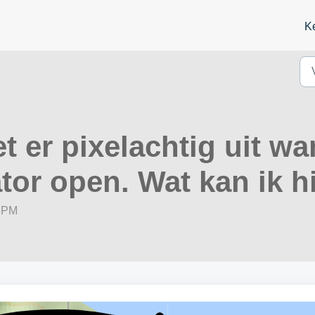
K
et er pixelachtig uit w
ator open. Wat kan ik 
5 PM