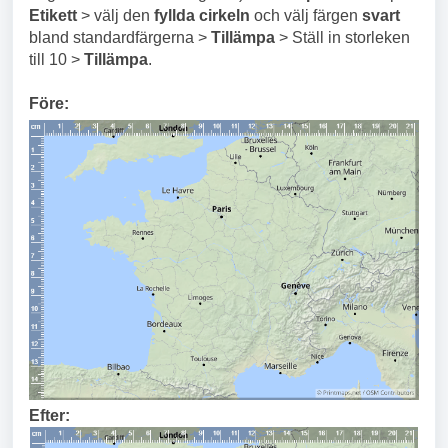
Etikett
> välj den
fyllda cirkeln
och välj färgen
svart
bland standardfärgerna >
Tillämpa
> Ställ in storleken
till 10 >
Tillämpa
.
Före:
Efter: