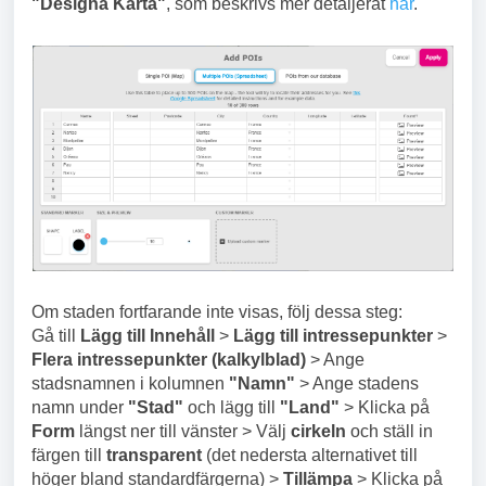
"Designa Karta"
, som beskrivs mer detaljerat
här
.
Om staden fortfarande inte visas, följ dessa steg:
Gå till
Lägg till Inneh
åll
>
Lägg till intressepunkter
>
Flera intressepunkter (kalkylblad)
> Ange
stadsnamnen i kolumnen
"Namn"
> Ange stadens
namn under
"Stad"
och lägg till
"Land"
> Klicka på
Form
längst ner till vänster > Välj
cirkeln
och ställ in
färgen till
transparent
(det nedersta alternativet till
höger bland standardfärgerna) >
Tillämpa
> Klicka på